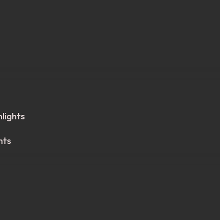
lights
hts