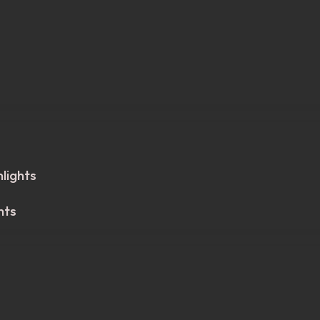
lights
hts