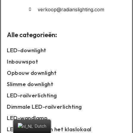
verkoop@radianslighting.com
Alle categorieën:
LED-downlight
Inbouwspot
Opbouw downlight
Slimme downlight
LED-railverlichting
Dimmale LED-railverlichting
LED-wandlamp
Dutch
LED-lamp voor in het klaslokaal