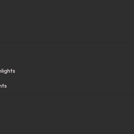
lights
hts