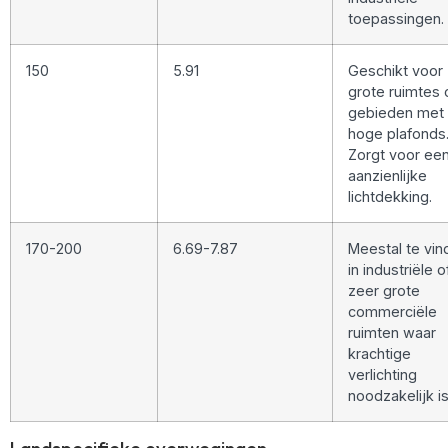
toepassingen.
150
5.91
Geschikt voor
grote ruimtes 
gebieden met
hoge plafonds
Zorgt voor ee
aanzienlijke
lichtdekking.
170-200
6.69-7.87
Meestal te vin
in industriële o
zeer grote
commerciële
ruimten waar
krachtige
verlichting
noodzakelijk is