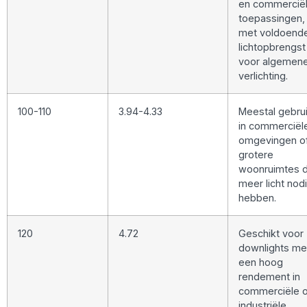
en commercië
toepassingen,
met voldoend
lichtopbrengst
voor algemen
verlichting.
100-110
3.94-4.33
Meestal gebrui
in commerciël
omgevingen o
grotere
woonruimtes d
meer licht nod
hebben.
120
4.72
Geschikt voor
downlights me
een hoog
rendement in
commerciële o
industriële