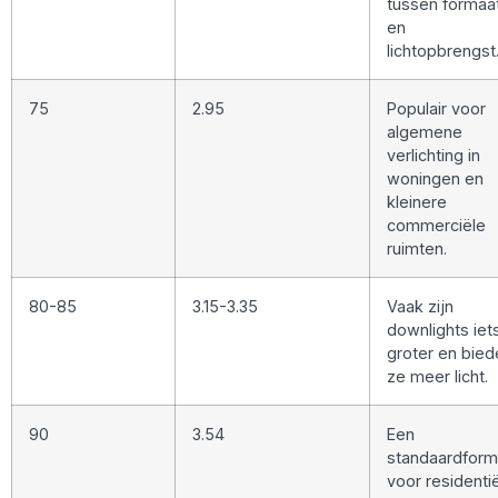
tussen formaa
en
lichtopbrengst
75
2.95
Populair voor
algemene
verlichting in
woningen en
kleinere
commerciële
ruimten.
80-85
3.15-3.35
Vaak zijn
downlights iet
groter en bied
ze meer licht.
90
3.54
Een
standaardform
voor residenti