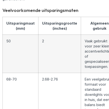
Veelvoorkomende uitsparingsmaten
Uitsparingmaat
Uitsparingsgrootte
Algemeen
(mm)
(inches)
gebruik
50
2
Vaak gebruikt
voor zeer klei
accentverlicht
of
gespecialisee
toepassingen.
68-70
2.68-2.76
Een veelgebrui
formaat voor
standaard
downlights vo
in huis, dat ee
balans biedt