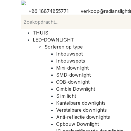
+86 18874855771
verkoop@radianslight
THUIS
LED-DOWNLIGHT
Sorteren op type
Inbouwspot
Inbouwspots
Mini-downlight
SMD-downlight
COB-downlight
Gimble Downlight
Slim licht
Kantelbare downlights
Verstelbare downlights
Anti-reflectie downlights
Opbouw Downlight
IC-geclassificeerde downlights