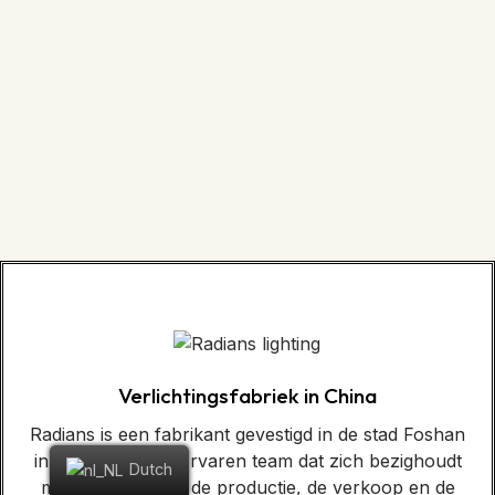
Verlichtingsfabriek in China
Radians is een fabrikant gevestigd in de stad Foshan
in China met een ervaren team dat zich bezighoudt
Dutch
met het ontwerp, de productie, de verkoop en de