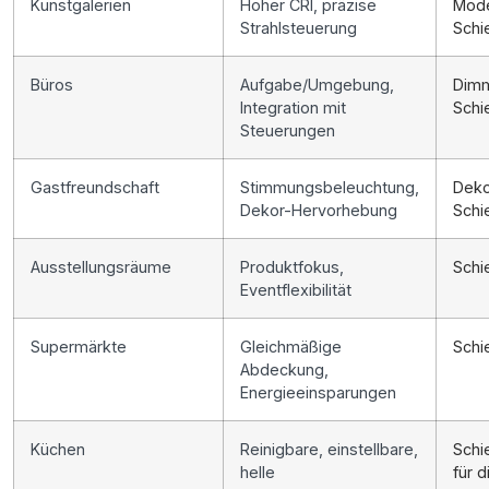
Kunstgalerien
Hoher CRI, präzise
Mode
Strahlsteuerung
Schi
Büros
Aufgabe/Umgebung,
Dim
Integration mit
Schi
Steuerungen
Gastfreundschaft
Stimmungsbeleuchtung,
Deko
Dekor-Hervorhebung
Schi
Ausstellungsräume
Produktfokus,
Schi
Eventflexibilität
Supermärkte
Gleichmäßige
Schi
Abdeckung,
Energieeinsparungen
Küchen
Reinigbare, einstellbare,
Schi
helle
für 