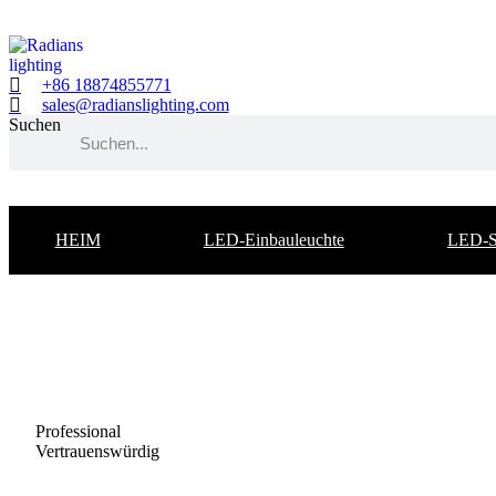
Zum
Inhalt
springen
+86 18874855771
sales@radianslighting.com
Suchen
HEIM
LED-Einbauleuchte
LED-S
Professional
Vertrauenswürdig