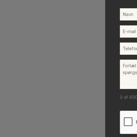
Navn
(Påkræv
E-
mail
(Påkræv
Telefo
(Påkræv
Komme
(Påkræv
0 af 60
CAPT