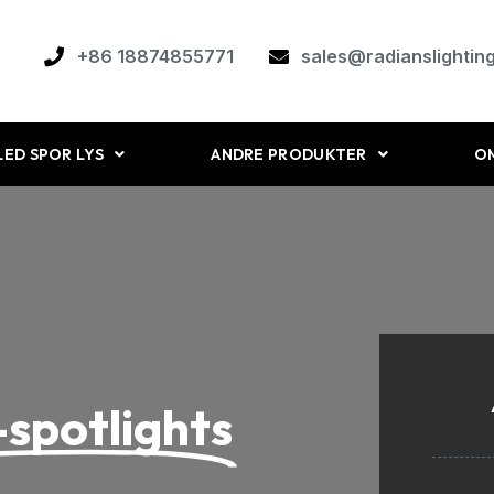
+86 18874855771
sales@radianslightin
LED SPOR LYS
ANDRE PRODUKTER
O
spotlights