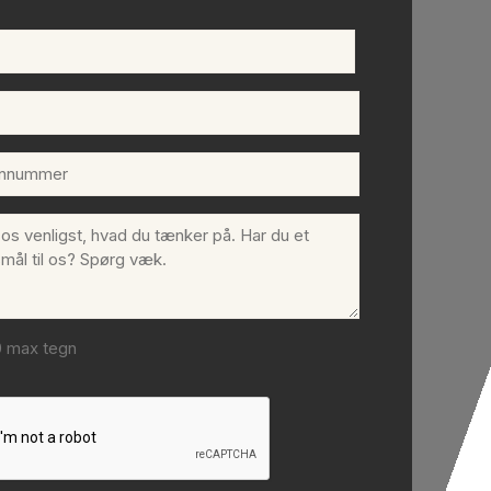
et)
et)
n
et)
ntarer
et)
0 max tegn
CHA