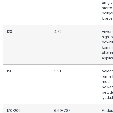
omgive
større
boligo
kræver
120
4.72
Anvend
high-o
downli
komme
eller i
applik
150
5.91
Velegn
rum el
med høj
hvilke
betyde
lysdæk
170-200
6.69-7.87
Findes