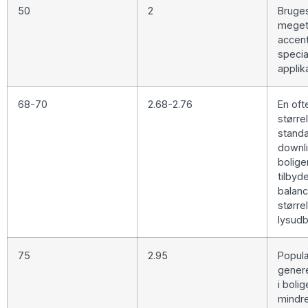
50
2
Bruges
meget
accent
specia
applik
68-70
2.68-2.76
En oft
størrel
stand
downli
bolige
tilbyd
balan
større
lysudb
75
2.95
Populæ
genere
i boli
mindr