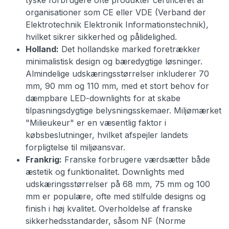
tyske forbrugere ofte produkter certificeret af
organisationer som CE eller VDE (Verband der
Elektrotechnik Elektronik Informationstechnik),
hvilket sikrer sikkerhed og pålidelighed.
Holland:
Det hollandske marked foretrækker
minimalistisk design og bæredygtige løsninger.
Almindelige udskæringsstørrelser inkluderer 70
mm, 90 mm og 110 mm, med et stort behov for
dæmpbare LED-downlights for at skabe
tilpasningsdygtige belysningsskemaer. Miljømærket
"Milieukeur" er en væsentlig faktor i
købsbeslutninger, hvilket afspejler landets
forpligtelse til miljøansvar.
Frankrig:
Franske forbrugere værdsætter både
æstetik og funktionalitet. Downlights med
udskæringsstørrelser på 68 mm, 75 mm og 100
mm er populære, ofte med stilfulde designs og
finish i høj kvalitet. Overholdelse af franske
sikkerhedsstandarder, såsom NF (Norme