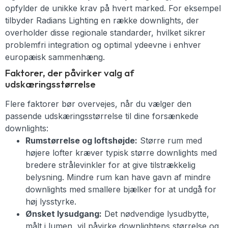
opfylder de unikke krav på hvert marked. For eksempel
tilbyder Radians Lighting en række downlights, der
overholder disse regionale standarder, hvilket sikrer
problemfri integration og optimal ydeevne i enhver
europæisk sammenhæng.
Faktorer, der påvirker valg af
udskæringsstørrelse
Flere faktorer bør overvejes, når du vælger den
passende udskæringsstørrelse til dine forsænkede
downlights:
Rumstørrelse og loftshøjde:
Større rum med
højere lofter kræver typisk større downlights med
bredere strålevinkler for at give tilstrækkelig
belysning. Mindre rum kan have gavn af mindre
downlights med smallere bjælker for at undgå for
høj lysstyrke.
Ønsket lysudgang:
Det nødvendige lysudbytte,
målt i lumen, vil påvirke downlightens størrelse og