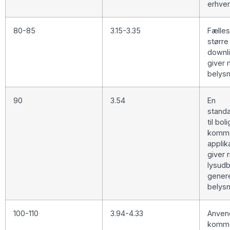
erhver
80-85
3.15-3.35
Fælles 
større
downli
giver
belysn
90
3.54
En
standa
til bol
komme
applik
giver r
lysudby
gener
belysn
100-110
3.94-4.33
Anvend
komme