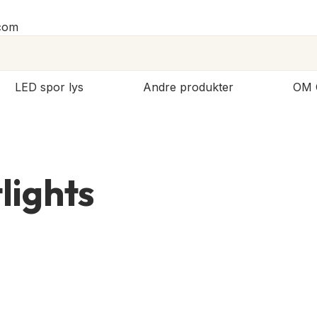
.com
LED spor lys
Andre produkter
OM 
ights