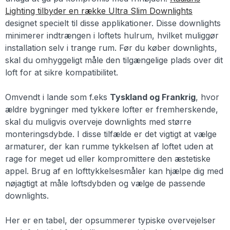
Lighting tilbyder en række Ultra Slim Downlights
designet specielt til disse applikationer. Disse downlights
minimerer indtrængen i loftets hulrum, hvilket muliggør
installation selv i trange rum. Før du køber downlights,
skal du omhyggeligt måle den tilgængelige plads over dit
loft for at sikre kompatibilitet.
Omvendt i lande som f.eks
Tyskland og Frankrig
, hvor
ældre bygninger med tykkere lofter er fremherskende,
skal du muligvis overveje downlights med større
monteringsdybde. I disse tilfælde er det vigtigt at vælge
armaturer, der kan rumme tykkelsen af loftet uden at
rage for meget ud eller kompromittere den æstetiske
appel. Brug af en lofttykkelsesmåler kan hjælpe dig med
nøjagtigt at måle loftsdybden og vælge de passende
downlights.
Her er en tabel, der opsummerer typiske overvejelser