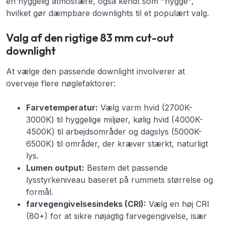
en hyggelig atmosfære, også kendt som "hygge",
hvilket gør dæmpbare downlights til et populært valg.
Valg af den rigtige 83 mm cut-out
downlight
At vælge den passende downlight involverer at
overveje flere nøglefaktorer:
Farvetemperatur:
Vælg varm hvid (2700K-
3000K) til hyggelige miljøer, kølig hvid (4000K-
4500K) til arbejdsområder og dagslys (5000K-
6500K) til områder, der kræver stærkt, naturligt
lys.
Lumen output:
Bestem det passende
lysstyrkeniveau baseret på rummets størrelse og
formål.
farvegengivelsesindeks (CRI):
Vælg en høj CRI
(80+) for at sikre nøjagtig farvegengivelse, især