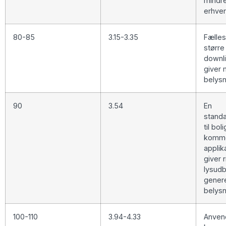
mindr
erhver
80-85
3.15-3.35
Fælles 
større
downli
giver
belysn
90
3.54
En
standa
til bol
komme
applik
giver r
lysudby
gener
belysn
100-110
3.94-4.33
Anvend