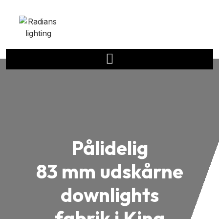
Pålidelig
83 mm udskårne
downlights
fabrik i Kina