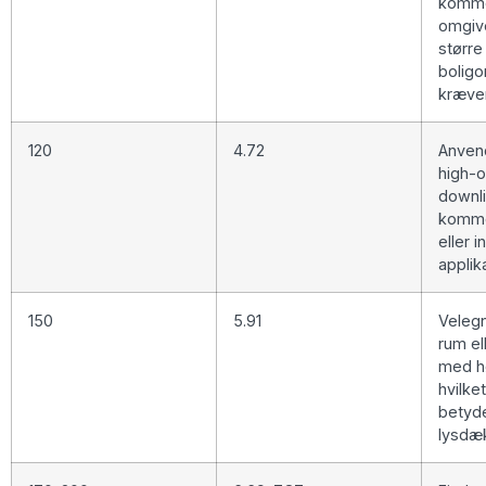
komme
omgive
større
boligo
kræver
120
4.72
Anvend
high-o
downli
komme
eller i
applik
150
5.91
Velegn
rum el
med høj
hvilke
betyde
lysdæk