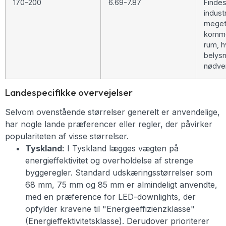
170-200
6.69-7.87
Findes
industr
meget
komme
rum, h
belysn
nødve
Landespecifikke overvejelser
Selvom ovenstående størrelser generelt er anvendelige,
har nogle lande præferencer eller regler, der påvirker
populariteten af visse størrelser.
Tyskland:
I Tyskland lægges vægten på
energieffektivitet og overholdelse af strenge
byggeregler. Standard udskæringsstørrelser som
68 mm, 75 mm og 85 mm er almindeligt anvendte,
med en præference for LED-downlights, der
opfylder kravene til "Energieeffizienzklasse"
(Energieffektivitetsklasse). Derudover prioriterer