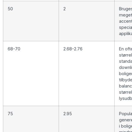
50
2
Bruges
meget
accent
specia
applik
68-70
2.68-2.76
En oft
størrel
stand
downli
bolige
tilbyd
balan
større
lysudb
75
2.95
Populæ
genere
i boli