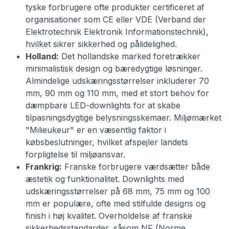
tyske forbrugere ofte produkter certificeret af
organisationer som CE eller VDE (Verband der
Elektrotechnik Elektronik Informationstechnik),
hvilket sikrer sikkerhed og pålidelighed.
Holland:
Det hollandske marked foretrækker
minimalistisk design og bæredygtige løsninger.
Almindelige udskæringsstørrelser inkluderer 70
mm, 90 mm og 110 mm, med et stort behov for
dæmpbare LED-downlights for at skabe
tilpasningsdygtige belysningsskemaer. Miljømærket
"Milieukeur" er en væsentlig faktor i
købsbeslutninger, hvilket afspejler landets
forpligtelse til miljøansvar.
Frankrig:
Franske forbrugere værdsætter både
æstetik og funktionalitet. Downlights med
udskæringsstørrelser på 68 mm, 75 mm og 100
mm er populære, ofte med stilfulde designs og
finish i høj kvalitet. Overholdelse af franske
sikkerhedsstandarder, såsom NF (Norme