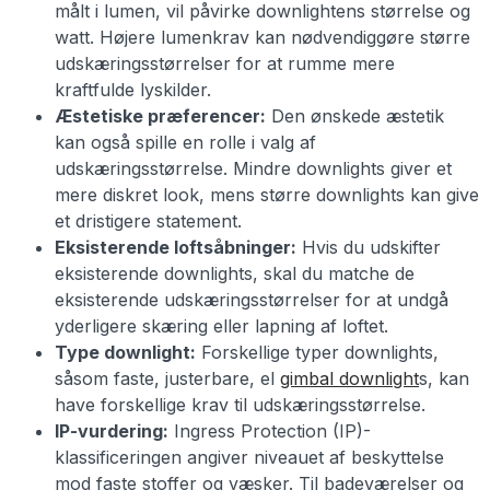
målt i lumen, vil påvirke downlightens størrelse og
watt. Højere lumenkrav kan nødvendiggøre større
udskæringsstørrelser for at rumme mere
kraftfulde lyskilder.
Æstetiske præferencer:
Den ønskede æstetik
kan også spille en rolle i valg af
udskæringsstørrelse. Mindre downlights giver et
mere diskret look, mens større downlights kan give
et dristigere statement.
Eksisterende loftsåbninger:
Hvis du udskifter
eksisterende downlights, skal du matche de
eksisterende udskæringsstørrelser for at undgå
yderligere skæring eller lapning af loftet.
Type downlight:
Forskellige typer downlights,
såsom faste, justerbare, el
gimbal downlight
s, kan
have forskellige krav til udskæringsstørrelse.
IP-vurdering:
Ingress Protection (IP)-
klassificeringen angiver niveauet af beskyttelse
mod faste stoffer og væsker. Til badeværelser og