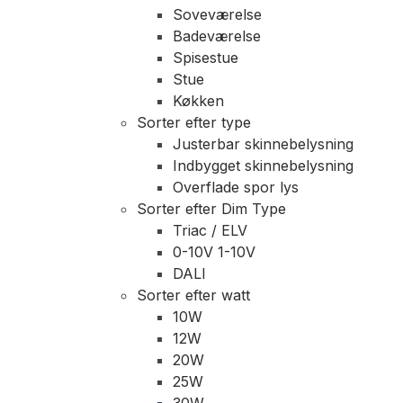
Soveværelse
Badeværelse
Spisestue
Stue
Køkken
Sorter efter type
Justerbar skinnebelysning
Indbygget skinnebelysning
Overflade spor lys
Sorter efter Dim Type
Triac / ELV
0-10V 1-10V
DALI
Sorter efter watt
10W
12W
20W
25W
30W