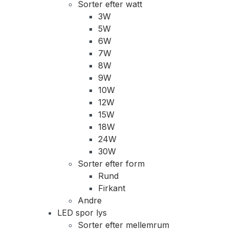
Sorter efter watt
3W
5W
6W
7W
8W
9W
10W
12W
15W
18W
24W
30W
Sorter efter form
Rund
Firkant
Andre
LED spor lys
Sorter efter mellemrum