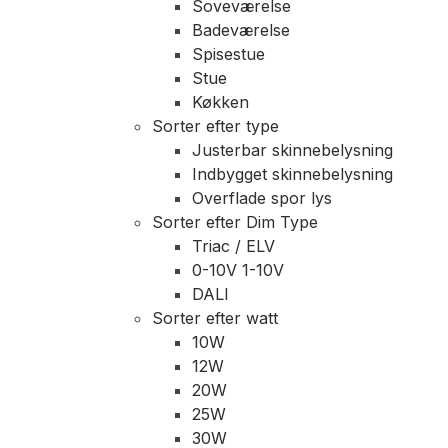
Soveværelse
Badeværelse
Spisestue
Stue
Køkken
Sorter efter type
Justerbar skinnebelysning
Indbygget skinnebelysning
Overflade spor lys
Sorter efter Dim Type
Triac / ELV
0-10V 1-10V
DALI
Sorter efter watt
10W
12W
20W
25W
30W