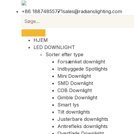
+86 18874855771
sales@radianslighting.com
HJEM
LED DOWNLIGHT
Sorter efter type
Forsænket downlight
Indbyggede Spotlights
Mini Downlight
SMD Downlight
COB Downlight
Gimble Downlight
Smart lys
Tilt downlights
Justerbare downlights
Antirefleks downlights
Overflade Downlight