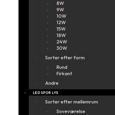
8W
9W
10W
12W
15W
18W
24W
30W
Sorter efter form
Rund
Firkant
Andre
LED SPOR LYS
Sorter efter mellemrum
Soveværelse