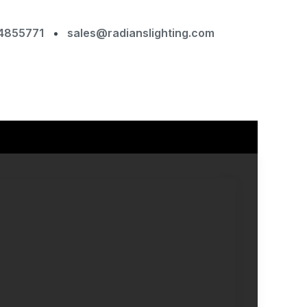
4855771
sales@radianslighting.com